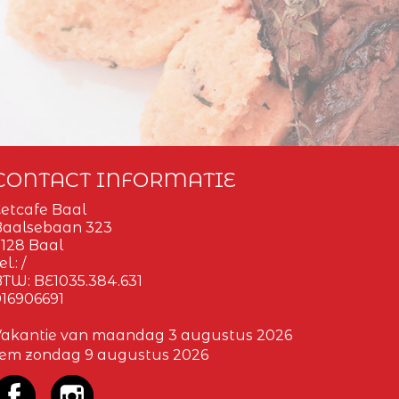
CONTACT INFORMATIE
etcafe Baal
Baalsebaan 323
128 Baal
el.:
/
BTW:
BE1035.384.631
16906691
Vakantie van maandag 3 augustus 2026
tem zondag 9 augustus 2026