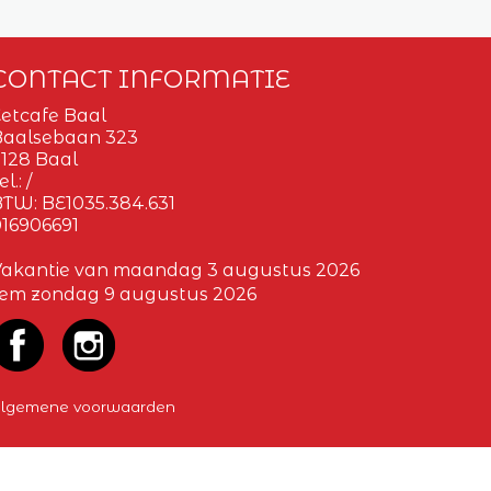
CONTACT INFORMATIE
etcafe Baal
Baalsebaan 323
128 Baal
el.:
/
BTW:
BE1035.384.631
16906691
Vakantie van maandag 3 augustus 2026
tem zondag 9 augustus 2026
lgemene voorwaarden
GARD