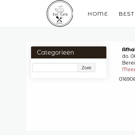
HOME
BEST
Afha
Categorieën
do. 
Berei
Zoek
Mee
01690