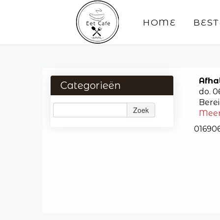
HOME
BEST
Afha
Categorieën
do. 
Berei
Zoek
Mee
01690