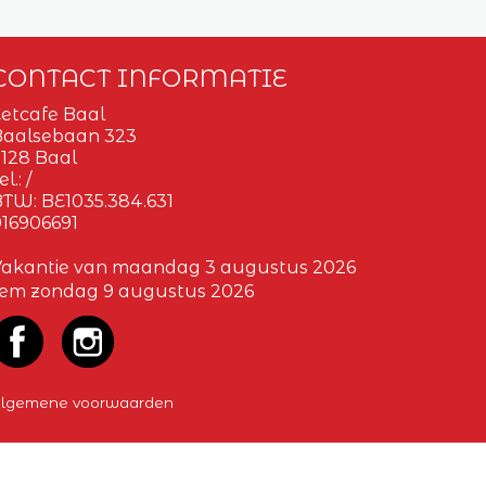
CONTACT INFORMATIE
etcafe Baal
Baalsebaan 323
128 Baal
el.:
/
BTW:
BE1035.384.631
16906691
Vakantie van maandag 3 augustus 2026
tem zondag 9 augustus 2026
lgemene voorwaarden
GARD